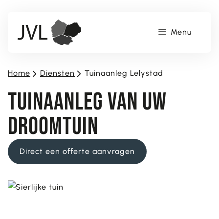
Ga
naar
Menu
de
inhoud
Home
>
Diensten
>
Tuinaanleg Lelystad
Tuinaanleg VAN UW
DROOMTUIN
Direct een offerte aanvragen