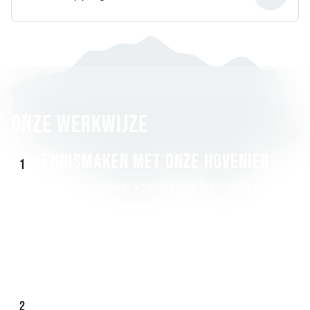
Onze werkwijze
Kennismaken met onze hovenier
1
Wij komen geheel vrijblijvend bij u langs om de
situatie te bekijken en uw wensen te
bespreken. Tijdens dit gesprek zullen wij direct
uw tuin inmeten en enkele globale ideeën met
u delen.
TUIN offerte & planning
2